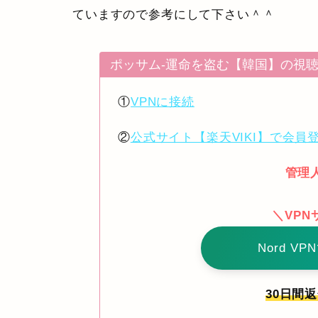
ていますので参考にして下さい＾＾
ポッサム-運命を盗む【韓国】の視
①
VPNに接続
②
公式サイト【楽天VIKI】で会員
管理
＼VP
Nord V
30日間