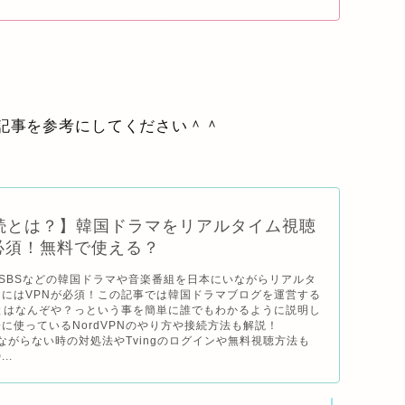
の記事を参考にしてください＾＾
接続とは？】韓国ドラマをリアルタイム視聴
必須！無料で使える？
CやSBSなどの韓国ドラマや音楽番組を日本にいながらリアルタ
にはVPNが必須！この記事では韓国ドラマブログを運営する
とはなんぞや？っという事を簡単に誰でもわかるように説明し
に使っているNordVPNのやり方や接続方法も解説！
がつながらない時の対処法やTvingのログインや無料視聴方法も
..