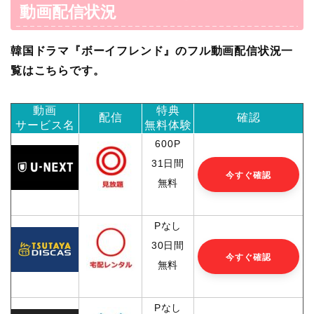
動画配信状況
韓国ドラマ『ボーイフレンド』のフル動画配信状況一
覧はこちらです。
動画
特典
配信
確認
サービス名
無料体験
600P
31日間
今すぐ確認
無料
Pなし
30日間
今すぐ確認
無料
Pなし