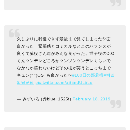
久しぶりに我慢できず最後まで見てしまった💦面
白かった！緊張感とコミカルなとこのバランスが
良くて脇役さん達がみんな良かった。世子役のD.O
くんツンデレどころかツンツンツンデレくらいで
なかなか笑わないけどその彼が笑うとこっちまで
キュン(^^)OSTも良かった〜
#100日の郎君様
#백일
의낭군님
pic.twitter.com/aSEndUL5Le
— みずいろ (@blue_1525f)
February 18, 2019