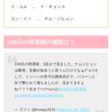
イ・ユル … ド・ギョンス
ユン・イソ … ナム・ジヒョン
100日の郎君様の感想は？
100日の郎君様、2話まで見ました。ナムジヒョン
は断然、史劇が似合うと思うんだけどなぁ(*´ω`)そ
して、トジハンが世子の護衛武士で、パコーンと
矢で撃たれて落ちましたが、生きてますよ
ね？？？生きてー(*>ω<)人
#100日の郎君様
pic.twitter.com/qyCHoyHxp0
— ラフィ (@nonpy310)
February 16, 2019