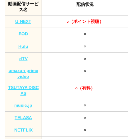
動画配信サービ
配信状況
ス名
U-NEXT
○（ポイント視聴）
FOD
×
Hulu
×
dTV
×
amazon prime
×
video
TSUTAYA DISC
○（有料）
AS
music.jp
×
TELASA
×
NETFLIX
×