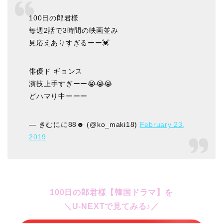
100日の郎君様
毎週2話で3時間の映画並み
見応えありすぎるーー💓
俳優ド ギョンス
演技上手すぎーー😭😭😭
どハマり中ーーー
— きむにに88☻ (@ko_maki18)
February 23,
2019
100日の郎君様【韓国ドラマ】を
＼U-NEXTで見てみる♪／